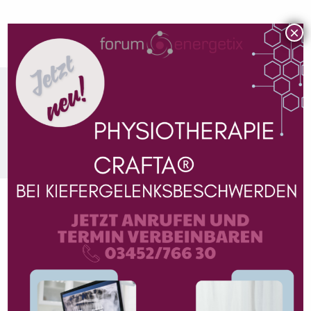
×
FORUM ENERGETIX
Ihr Gesundheits- und
Wenn Sie an Prävention,
Lebens­energie­zentrum
Leistungssteigerung,
Leopold-Figl-
Heilung und Lebensqualität
Straße 1, 8430
denken, denken Sie an
Leibnitz
forum energetix. Wir sind