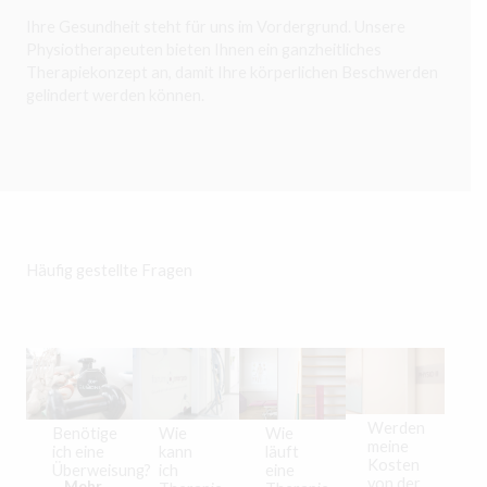
Ihre Gesundheit steht für uns im Vordergrund. Unsere
Physiotherapeuten bieten Ihnen ein ganzheitliches
Therapiekonzept an, damit Ihre körperlichen Beschwerden
gelindert werden können.
Häufig gestellte Fragen
Werden
Benötige
Wie
Wie
meine
ich eine
läuft
kann
Kosten
Überweisung?
eine
ich
von der
Mehr