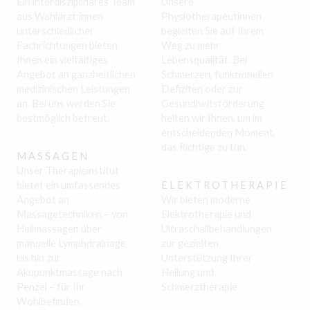
Ein interdisziplinäres Team
Unsere
aus Wahlärzt:innen
Physiotherapeutinnen
unterschiedlicher
begleiten Sie auf Ihrem
Fachrichtungen bieten
Weg zu mehr
Ihnen ein vielfältiges
Lebensqualität. Bei
Angebot an ganzheitlichen
Schmerzen, funktionellen
medizinischen Leistungen
Defiziten oder zur
an. Bei uns werden Sie
Gesundheitsförderung
bestmöglich betreut.
helfen wir Ihnen, um im
entscheidenden Moment,
das Richtige zu tun.
MASSAGEN
Unser Therapieinstitut
bietet ein umfassendes
ELEKTROTHERAPIE
Angebot an
Wir bieten moderne
Massagetechniken – von
Elektrotherapie und
Heilmassagen über
Ultraschallbehandlungen
manuelle Lymphdrainage
zur gezielten
bis hin zur
Unterstützung Ihrer
Akupunktmassage nach
Heilung und
Penzel – für Ihr
Schmerztherapie
Wohlbefinden.