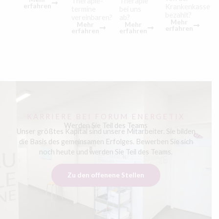
Therapie
Therapie­
erfahren
Krankenkasse
bei uns
termine
bezahlt?
ab?
vereinbaren?
Mehr
Mehr
Mehr
erfahren
erfahren
erfahren
KARRIERE BEI FORUM ENERGETIX
Werden Sie Teil des Teams
Unser größtes Kapital sind unsere Mitarbeiter. Sie bilden
die Basis des gemeinsamen Erfolges. Bewerben Sie sich
noch heute und werden Sie Teil des Teams.
Zu den offenene Stellen