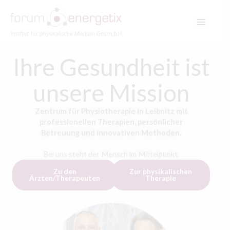
Zum
Inhalt
springen
Ihre Gesund­heit ist
unsere Mission
Zentrum für Physiotherapie in Leibnitz mit
professionellen Therapien, persönlicher
Betreuung und innovativen Methoden.
Bei uns steht der Mensch im Mittelpunkt.
Zu den
Zur physikalischen
Ärzten/Therapeuten
Therapie