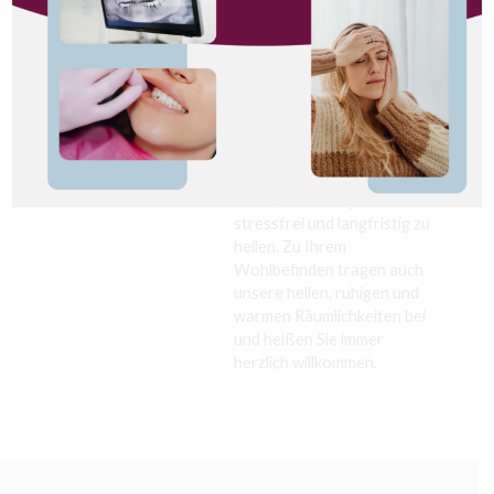
Kontaktieren Sie
immer für Sie da, wenn Sie
uns
bereit sind, für Ihren
Körper und Ihre Seele
etwas Gutes und
Nachhaltiges zu tun, um
Ihre Lebensqualität zu
steigern. Wir stehen Ihnen
zur Seite und helfen Ihnen
dabei, Ihren Körper
stressfrei und langfristig zu
heilen. Zu Ihrem
Wohlbefinden tragen auch
unsere hellen, ruhigen und
warmen Räumlichkeiten bei
und heißen Sie immer
herzlich willkommen.